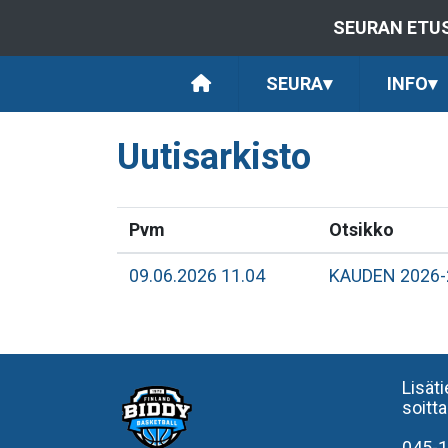
SEURAN ETU
SEURA
▾
INFO
▾
Uutisarkisto
Pvm
Otsikko
09.06.2026 11.04
KAUDEN 2026-
Lisät
soitt
045-1