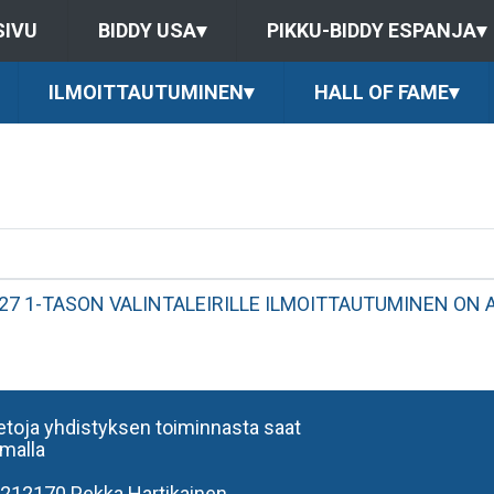
SIVU
BIDDY USA
▾
PIKKU-BIDDY ESPANJA
▾
ILMOITTAUTUMINEN
▾
HALL OF FAME
▾
27 1-TASON VALINTALEIRILLE ILMOITTAUTUMINEN ON 
ietoja yhdistyksen toiminnasta saat
amalla
212170 Pekka Hartikainen