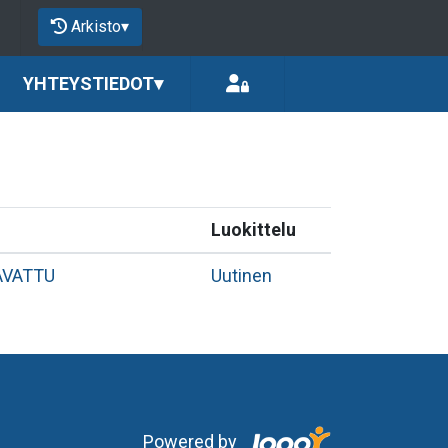
Arkisto
▾
YHTEYSTIEDOT
▾
Luokittelu
AVATTU
Uutinen
Powered by