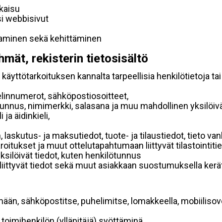
lkaisu
si webbisivut
taminen sekä kehittäminen
hmät, rekisterin tietosisältö
käyttötarkoituksen kannalta tarpeellisia henkilötietoja tai
elinnumerot, sähköpostiosoitteet,
ätunnus, nimimerkki, salasana ja muu mahdollinen yksilöiv
ja äidinkieli,
, laskutus- ja maksutiedot, tuote- ja tilaustiedot, tieto
 varoitukset ja muut ottelutapahtumaan liittyvät tilastointiti
yksilöivät tiedot, kuten henkilötunnus
 liittyvät tiedot sekä muut asiakkaan suostumuksella kerät
mään, sähköpostitse, puhelimitse, lomakkeella, mobiilisove
i toimihenkilön (ylläpitäjä) syöttäminä