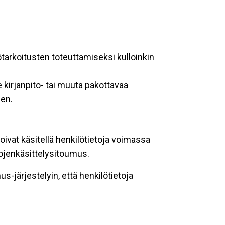
ötarkoitusten toteuttamiseksi kulloinkin
 kirjanpito- tai muuta pakottavaa
een.
oivat käsitellä henkilötietoja voimassa
tojenkäsittelysitoumus.
-järjestelyin, että henkilötietoja