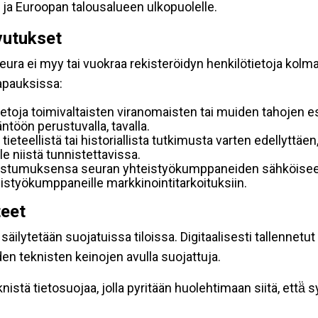
 ja Euroopan talousalueen ulkopuolelle.
vutukset
ura ei myy tai vuokraa rekisteröidyn henkilötietoja kolman
tapauksissa:
etoja toimivaltaisten viranomaisten tai muiden tahojen e
töön perustuvalla, tavalla.
 tieteellistä tai historiallista tutkimusta varten edellyttäe
e niistä tunnistettavissa.
uostumuksensa seuran yhteistyökumppaneiden sähköiseen 
hteistyökumppaneille markkinointitarkoituksiin.
teet
äilytetään suojatuissa tiloissa. Digitaalisesti tallennetut 
en teknisten keinojen avulla suojattuja.
stä tietosuojaa, jolla pyritään huolehtimaan siitä, että̈