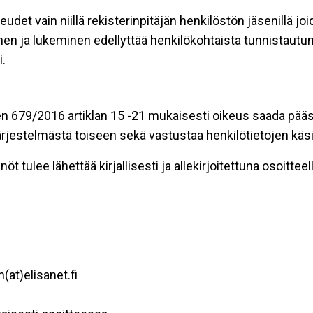
eudet vain niillä rekisterinpitäjän henkilöstön jäsenillä j
nen ja lukeminen edellyttää henkilökohtaista tunnistautum
.
n 679/2016 artiklan 15 -21 mukaisesti oikeus saada pääsy 
t järjestelmästä toiseen sekä vastustaa henkilötietojen käsi
öt tulee lähettää kirjallisesti ja allekirjoitettuna osoitteell
(at)elisanet.fi