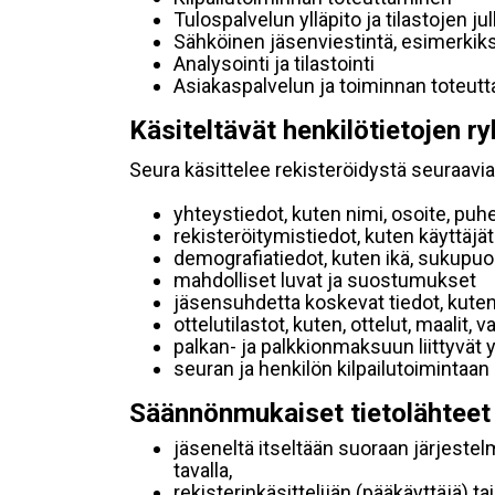
Tulospalvelun ylläpito ja tilastojen ju
Sähköinen jäsenviestintä, esimerkik
Analysointi ja tilastointi
Asiakaspalvelun ja toiminnan toteut
Käsiteltävät henkilötietojen ry
Seura käsittelee rekisteröidystä seuraavia 
yhteystiedot, kuten nimi, osoite, puh
rekisteröitymistiedot, kuten käyttäj
demografiatiedot, kuten ikä, sukupuoli 
mahdolliset luvat ja suostumukset
jäsensuhdetta koskevat tiedot, kuten
ottelutilastot, kuten, ottelut, maalit,
palkan- ja palkkionmaksuun liittyvät 
seuran ja henkilön kilpailutoimintaan
Säännönmukaiset tietolähteet
jäseneltä itseltään suoraan järjestel
tavalla,
rekisterinkäsittelijän (pääkäyttäjä) ta