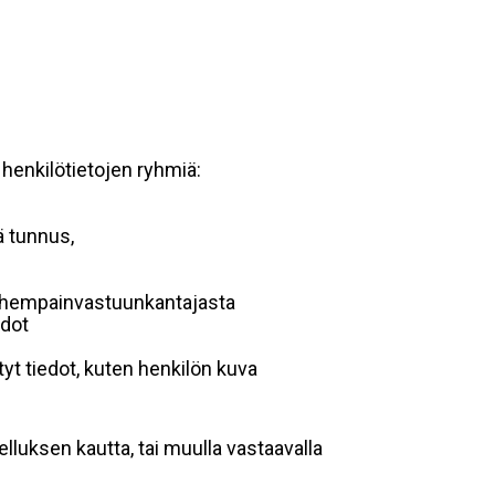
 henkilötietojen ryhmiä:
ä tunnus,
 vanhempainvastuunkantajasta
edot
yt tiedot, kuten henkilön kuva
lluksen kautta, tai muulla vastaavalla