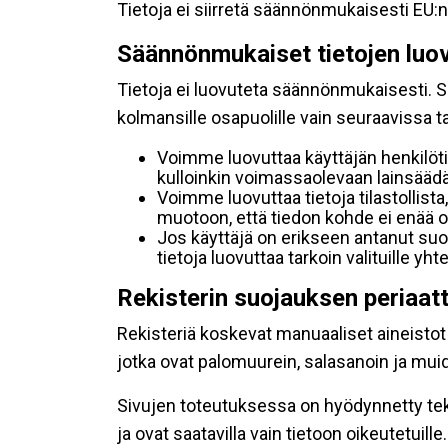
Tietoja ei siirretä säännönmukaisesti EU:n
Säännönmukaiset tietojen luo
Tietoja ei luovuteta säännönmukaisesti. Se
kolmansille osapuolille vain seuraavissa 
Voimme luovuttaa käyttäjän henkilöti
kulloinkin voimassaolevaan lainsäädän
Voimme luovuttaa tietoja tilastollista,
muotoon, että tiedon kohde ei enää ol
Jos käyttäjä on erikseen antanut s
tietoja luovuttaa tarkoin valituille y
Rekisterin suojauksen periaat
Rekisteriä koskevat manuaaliset aineistot s
jotka ovat palomuurein, salasanoin ja muid
Sivujen toteutuksessa on hyödynnetty tekni
ja ovat saatavilla vain tietoon oikeutetuille.