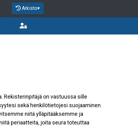
Arkisto
▾
T
a. Rekisterinpitäjä on vastuussa sille
isyytesi sekä henkilötietojesi suojaaminen
rvitsemme niitä ylläpitääksemme ja
tä periaatteita, joita seura toteuttaa