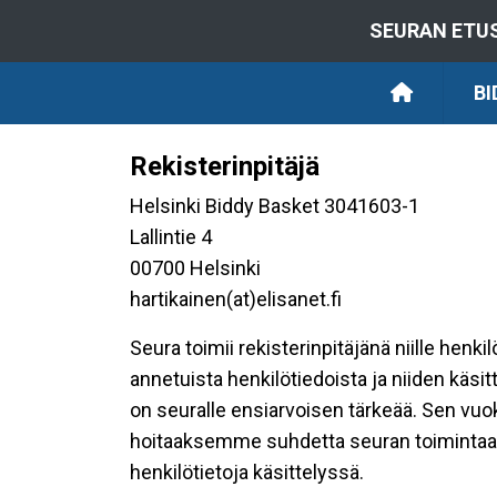
SEURAN ETU
BI
Rekisterinpitäjä
Helsinki Biddy Basket 3041603-1
Lallintie 4
00700 Helsinki
hartikainen(at)elisanet.fi
Seura toimii rekisterinpitäjänä niille henk
annetuista henkilötiedoista ja niiden käsi
on seuralle ensiarvoisen tärkeää. Sen vuo
hoitaaksemme suhdetta seuran toimintaan os
henkilötietoja käsittelyssä.