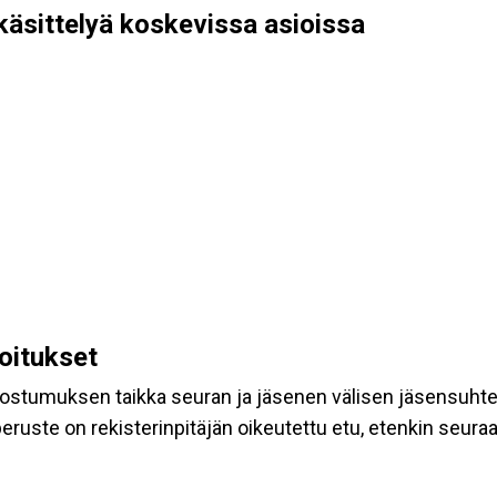
käsittelyä koskevissa asioissa
koitukset
suostumuksen taikka seuran ja jäsenen välisen jäsensuht
eruste on rekisterinpitäjän oikeutettu etu, etenkin seuraav