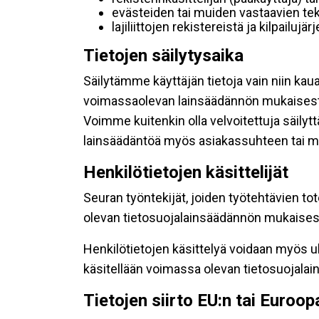
evästeiden tai muiden vastaavien tek
lajiliittojen rekistereistä ja kilpailujä
Tietojen säilytysaika
Säilytämme käyttäjän tietoja vain niin kau
voimassaolevan lainsäädännön mukaisest
Voimme kuitenkin olla velvoitettuja säily
lainsäädäntöä myös asiakassuhteen tai mu
Henkilötietojen käsittelijät
Seuran työntekijät, joiden työtehtävien to
olevan tietosuojalainsäädännön mukaisesti
Henkilötietojen käsittelyä voidaan myös ul
käsitellään voimassa olevan tietosuojala
Tietojen siirto EU:n tai Euroo