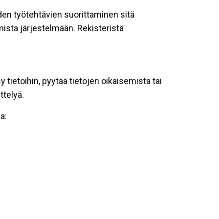
oiden työtehtävien suorittaminen sitä
ista järjestelmään. Rekisteristä
tietoihin, pyytää tietojen oikaisemista tai
ttelyä.
a: