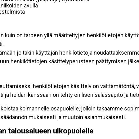
niikoiden avulla
rjestelmistä
an kuin on tarpeen yllä määriteltyjen henkilötietojen käytt
i.
ttämään joitakin käyttäjän henkilötietoja noudattaaksemme
un henkilötietojen käsittelyperusteen päättymisen jälk
teuttamiseksi henkilötietojen käsittely on välttämätöntä, v
 ja heidän kanssaan on tehty erillisen salassapito ja tie
koistaa kolmannelle osapuolelle, jolloin takaamme sopimus
insäädännön mukaisesti ja muutoin asianmukaisesti.
pan talousalueen ulkopuolelle