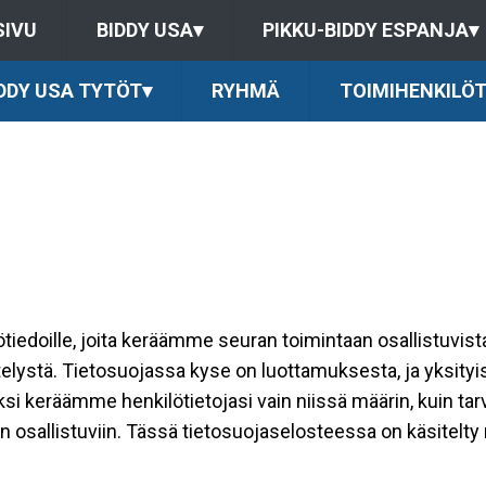
SIVU
BIDDY USA
▾
PIKKU-BIDDY ESPANJA
▾
DDY USA TYTÖT
▾
RYHMÄ
TOIMIHENKILÖ
ilötiedoille, joita keräämme seuran toimintaan osallistuvist
ttelystä. Tietosuojassa kyse on luottamuksesta, ja yksity
ksi keräämme henkilötietojasi vain niissä määrin, kuin ta
allistuviin. Tässä tietosuojaselosteessa on käsitelty nii